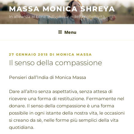
Salta
MASSA MONICA SHREYA
al
In alleanza al bene individuale e della collettività.
contenuto
Menu
PUBBLICATO
27 GENNAIO 2015
DI
MONICA MASSA
IL
Il senso della compassione
Pensieri dall’India di Monica Massa
Dare all’altro senza aspettativa, senza attesa di
ricevere una forma di restituzione. Fermamente nel
donare. Il senso della compassione è una forma
possibile in ogni istante della nostra vita, le occasioni
si creano da sè, nelle forme più semplici della vita
quotidiana.