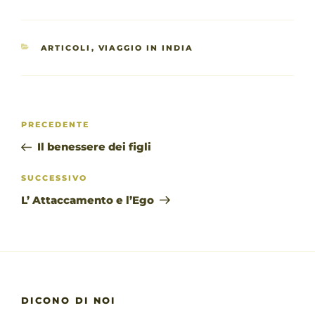
CATEGORIE
ARTICOLI
,
VIAGGIO IN INDIA
Navigazione
Articolo
PRECEDENTE
articoli
precedente:
Il benessere dei figli
Articolo
SUCCESSIVO
successivo
L’ Attaccamento e l’Ego
DICONO DI NOI